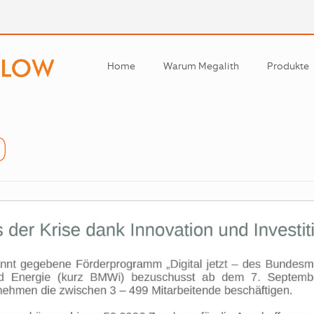
Home
Warum Megalith
Produkte
Workflow
Productio
0
Warehous
Analytics