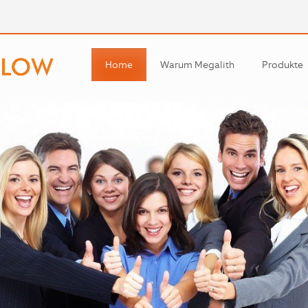
Home
Warum Megalith
Produkte
Workflow
Productio
Warehous
Analytics