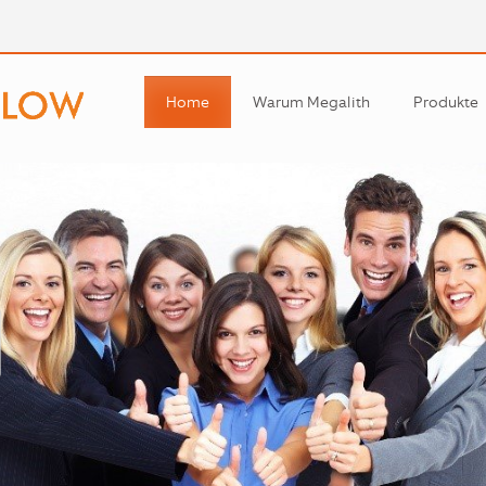
Home
Warum Megalith
Produkte
Workflow
Productio
Warehous
Analytics